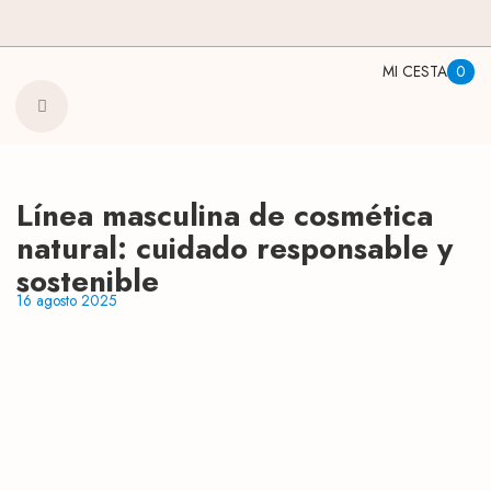
Ir
contenido
Envío
al
contenido
MI CESTA
0
Línea masculina de cosmética
natural: cuidado responsable y
sostenible
16 agosto 2025