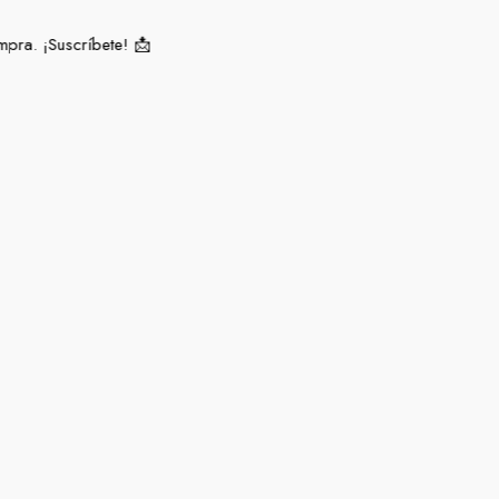
ra. ¡Suscríbete! 📩​