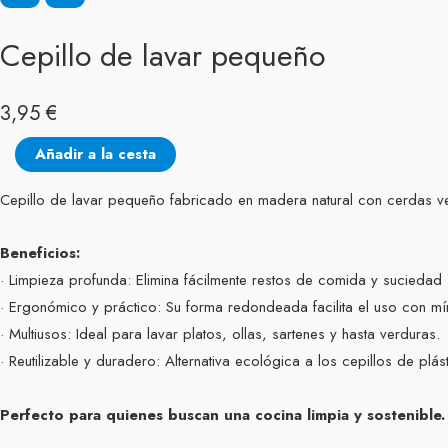
Cepillo de lavar pequeño
3,95
€
Cepillo
Añadir a la cesta
de
Cepillo de lavar pequeño fabricado en madera natural con cerdas v
lavar
pequeño
Beneficios:
cantidad
· Limpieza profunda: Elimina fácilmente restos de comida y suciedad s
· Ergonómico y práctico: Su forma redondeada facilita el uso con mí
· Multiusos: Ideal para lavar platos, ollas, sartenes y hasta verduras.
· Reutilizable y duradero: Alternativa ecológica a los cepillos de plá
Perfecto para quienes buscan una cocina limpia y sostenible.