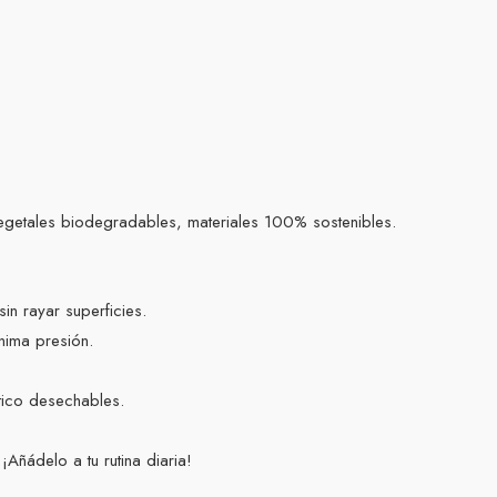
egetales biodegradables, materiales 100% sostenibles.
in rayar superficies.
nima presión.
stico desechables.
¡Añádelo a tu rutina diaria!