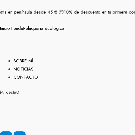
Ir
contenido
al
atis en península desde 45 € 📦
10% de descuento en tu primera comp
contenido
Inicio
Tienda
Peluquería ecológica
SOBRE MÍ
NOTICIAS
CONTACTO
Mi cesta
0