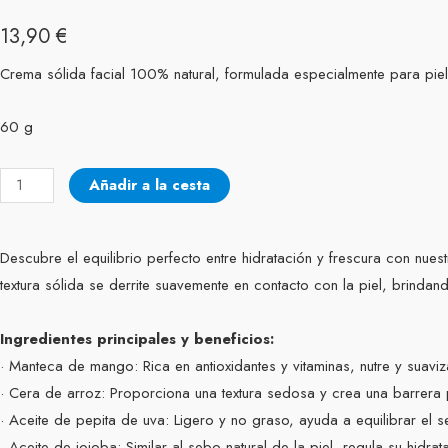
13,90
€
Crema sólida facial 100% natural, formulada especialmente para piel
60 g
Crema
Añadir a la cesta
sólida
facial
Descubre el equilibrio perfecto entre hidratación y frescura con nues
Daisy
textura sólida se derrite suavemente en contacto con la piel, brindan
cantidad
Ingredientes principales y beneficios:
· Manteca de mango: Rica en antioxidantes y vitaminas, nutre y suaviza
· Cera de arroz: Proporciona una textura sedosa y crea una barrera p
· Aceite de pepita de uva: Ligero y no graso, ayuda a equilibrar el s
· Aceite de jojoba: Similar al sebo natural de la piel, regula su hidra