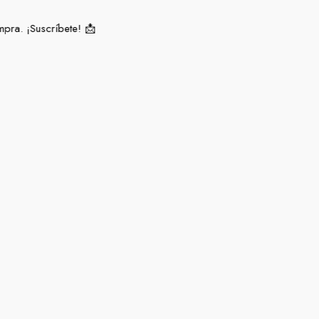
ra. ¡Suscríbete! 📩​