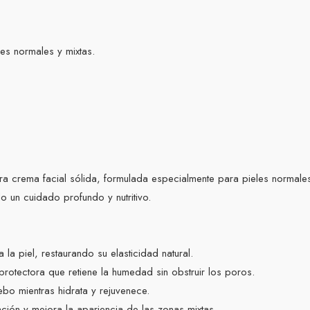
es normales y mixtas.
tra crema facial sólida, formulada especialmente para pieles normales
do un cuidado profundo y nutritivo.
 la piel, restaurando su elasticidad natural.
rotectora que retiene la humedad sin obstruir los poros.
ebo mientras hidrata y rejuvenece.
tación y mejora la apariencia de las zonas mixtas.