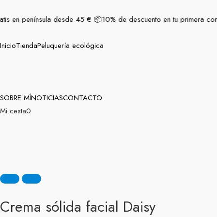
Ir
contenido
al
atis en península desde 45 € 📦
10% de descuento en tu primera comp
contenido
Inicio
Tienda
Peluquería ecológica
SOBRE MÍ
NOTICIAS
CONTACTO
Mi cesta
0
Crema sólida facial Daisy