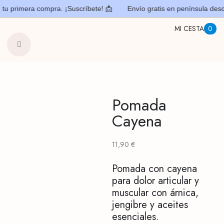
Ir
contenido
u primera compra. ¡Suscríbete! 📩​
Envío gratis en península desd
al
MI CESTA
0
contenido
Pomada
Cayena
11,90
€
Pomada con cayena
para dolor articular y
muscular con árnica,
jengibre y aceites
esenciales.