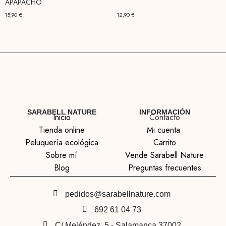
APAPACHO
15,90
€
12,90
€
SARABELL NATURE
INFORMACIÓN
Inicio
Contacto
Tienda online
Mi cuenta
Peluquería ecológica
Carrito
Sobre mí
Vende Sarabell Nature
Blog
Preguntas frecuentes
pedidos@sarabellnature.com
692 61 04 73
C/ Meléndez, 5 - Salamanca 37002