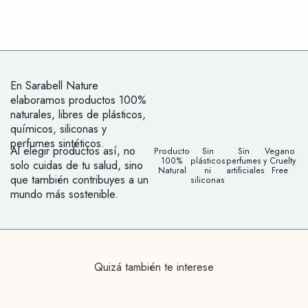
En Sarabell Nature
elaboramos productos 100%
naturales, libres de plásticos,
químicos, siliconas y
perfumes sintéticos.
Al elegir productos así, no
Producto
Sin
Sin
Vegano
100%
plásticos
perfumes
y Cruelty
solo cuidas de tu salud, sino
Natural
ni
artificiales
Free
que también contribuyes a un
siliconas
mundo más sostenible.
Quizá también te interese