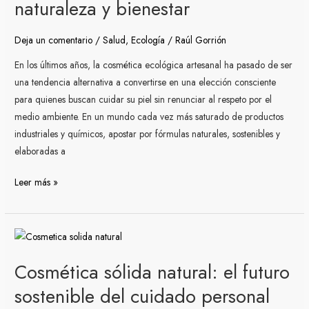
naturaleza y bienestar
naturaleza
y
Deja un comentario
/
Salud
,
Ecología
/
Raúl Gorrión
bienestar
En los últimos años, la cosmética ecológica artesanal ha pasado de ser
una tendencia alternativa a convertirse en una elección consciente
para quienes buscan cuidar su piel sin renunciar al respeto por el
medio ambiente. En un mundo cada vez más saturado de productos
industriales y químicos, apostar por fórmulas naturales, sostenibles y
elaboradas a
Leer más »
Cosmética
sólida
Cosmética sólida natural: el futuro
natural:
el
sostenible del cuidado personal
futuro