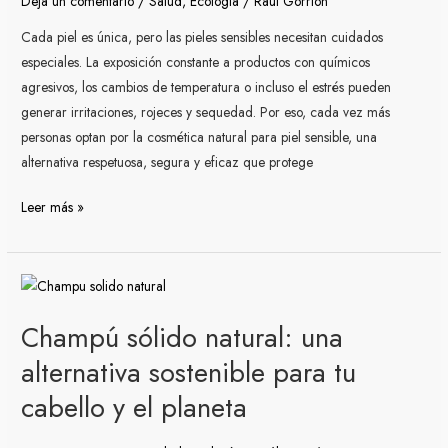
Deja un comentario
/
Salud
,
Ecología
/
Raúl Gorrión
forma
más
Cada piel es única, pero las pieles sensibles necesitan cuidados
pura
especiales. La exposición constante a productos con químicos
y
agresivos, los cambios de temperatura o incluso el estrés pueden
efectiva
generar irritaciones, rojeces y sequedad. Por eso, cada vez más
de
personas optan por la cosmética natural para piel sensible, una
cuidar
alternativa respetuosa, segura y eficaz que protege
tu
piel
Leer más »
Champú
sólido
Champú sólido natural: una
natural:
una
alternativa sostenible para tu
alternativa
cabello y el planeta
sostenible
para