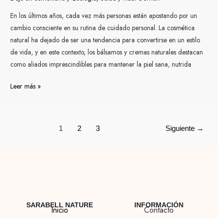
sin
En los últimos años, cada vez más personas están apostando por un
químicos
cambio consciente en su rutina de cuidado personal. La cosmética
natural ha dejado de ser una tendencia para convertirse en un estilo
de vida, y en este contexto, los bálsamos y cremas naturales destacan
como aliados imprescindibles para mantener la piel sana, nutrida
Leer más »
1
2
3
Siguiente
→
SARABELL NATURE
INFORMACIÓN
Inicio
Contacto