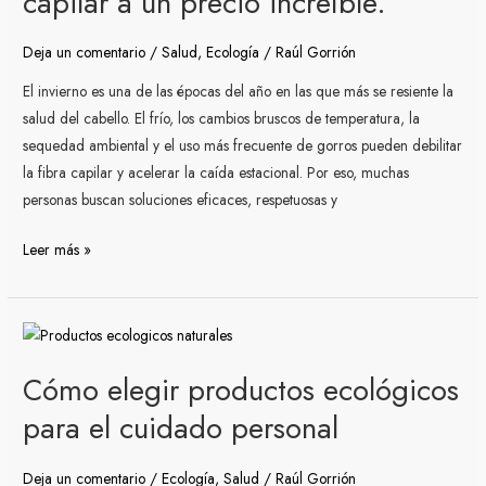
capilar a un precio increíble.
tratamiento
natural
Deja un comentario
/
Salud
,
Ecología
/
Raúl Gorrión
anticaída
El invierno es una de las épocas del año en las que más se resiente la
capilar
salud del cabello. El frío, los cambios bruscos de temperatura, la
a
sequedad ambiental y el uso más frecuente de gorros pueden debilitar
un
la fibra capilar y acelerar la caída estacional. Por eso, muchas
precio
personas buscan soluciones eficaces, respetuosas y
increíble.
Leer más »
Cómo
elegir
Cómo elegir productos ecológicos
productos
ecológicos
para el cuidado personal
para
el
Deja un comentario
/
Ecología
,
Salud
/
Raúl Gorrión