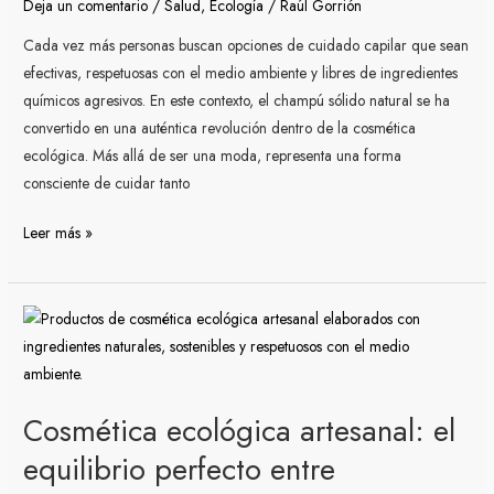
Deja un comentario
/
Salud
,
Ecología
/
Raúl Gorrión
tu
cabello
Cada vez más personas buscan opciones de cuidado capilar que sean
y
efectivas, respetuosas con el medio ambiente y libres de ingredientes
el
químicos agresivos. En este contexto, el champú sólido natural se ha
planeta
convertido en una auténtica revolución dentro de la cosmética
ecológica. Más allá de ser una moda, representa una forma
consciente de cuidar tanto
Leer más »
Cosmética
ecológica
artesanal:
el
Cosmética ecológica artesanal: el
equilibrio
perfecto
equilibrio perfecto entre
entre