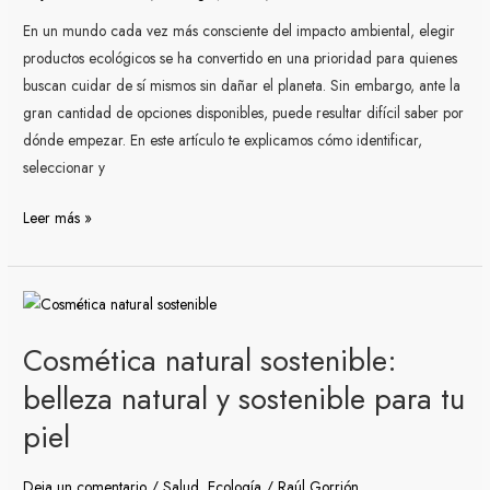
cuidado
En un mundo cada vez más consciente del impacto ambiental, elegir
personal
productos ecológicos se ha convertido en una prioridad para quienes
buscan cuidar de sí mismos sin dañar el planeta. Sin embargo, ante la
gran cantidad de opciones disponibles, puede resultar difícil saber por
dónde empezar. En este artículo te explicamos cómo identificar,
seleccionar y
Leer más »
Cosmética
natural
Cosmética natural sostenible:
sostenible:
belleza
belleza natural y sostenible para tu
natural
piel
y
sostenible
Deja un comentario
/
Salud
,
Ecología
/
Raúl Gorrión