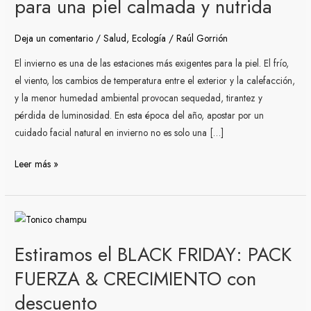
para una piel calmada y nutrida
invierno
para
Deja un comentario
/
Salud
,
Ecología
/
Raúl Gorrión
una
El invierno es una de las estaciones más exigentes para la piel. El frío,
piel
el viento, los cambios de temperatura entre el exterior y la calefacción,
calmada
y la menor humedad ambiental provocan sequedad, tirantez y
y
pérdida de luminosidad. En esta época del año, apostar por un
nutrida
cuidado facial natural en invierno no es solo una […]
Leer más »
Estiramos
el
Estiramos el BLACK FRIDAY: PACK
BLACK
FRIDAY:
FUERZA & CRECIMIENTO con
PACK
descuento
FUERZA