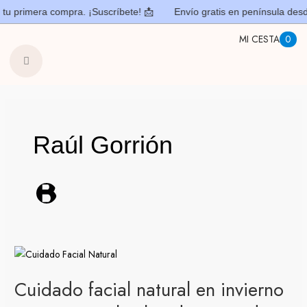
Ir
contenido
 primera compra. ¡Suscríbete! 📩​
Envío gratis en península desde
al
MI CESTA
0
contenido
Raúl Gorrión
Cuidado
facial
Cuidado facial natural en invierno
natural
en