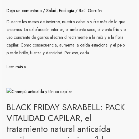
&
Deja un comentario
/
Salud
,
Ecología
/
Raúl Gorrión
CRECIMIENTO
con
Durante los meses de invierno, nuestro cabello sufre más de lo que
descuento
creemos. La calefacción interior, el ambiente seco, el viento frío y el
uso constante de gorros afectan directamente a la raíz y a la fibra
capilar. Como consecuencia, aumenta la caída estacional y el pelo
pierde brillo, fuerza y densidad. Por eso, cada
Leer más »
BLACK
FRIDAY
BLACK FRIDAY SARABELL: PACK
SARABELL:
PACK
VITALIDAD CAPILAR, el
VITALIDAD
tratamiento natural anticaída
CAPILAR,
el