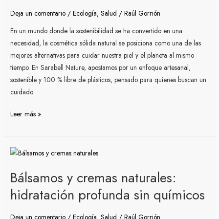
sostenible
Deja un comentario
/
Ecología
,
Salud
/
Raúl Gorrión
del
En un mundo donde la sostenibilidad se ha convertido en una
cuidado
necesidad, la cosmética sólida natural se posiciona como una de las
personal
mejores alternativas para cuidar nuestra piel y el planeta al mismo
tiempo. En Sarabell Nature, apostamos por un enfoque artesanal,
sostenible y 100 % libre de plásticos, pensado para quienes buscan un
cuidado
Leer más »
Bálsamos
y
Bálsamos y cremas naturales:
cremas
naturales:
hidratación profunda sin químicos
hidratación
profunda
Deja un comentario
/
Ecología
,
Salud
/
Raúl Gorrión