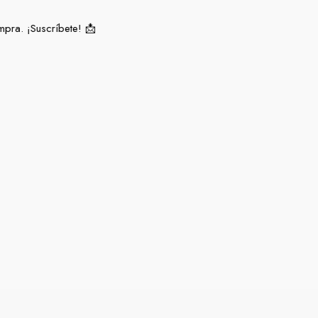
ra. ¡Suscríbete! 📩​