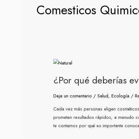
Comesticos Quimic
¿Por
qué
¿Por qué deberías ev
deberías
evitar
los
Deja un comentario
/
Salud
,
Ecología
/
R
cosméticos
Cada vez más personas eligen cosméticos 
con
prometen resultados rápidos, a menudo con
químicos
te contamos por qué es importante conoce
agresivos?