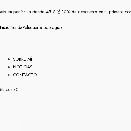
Ir
contenido
al
atis en península desde 45 € 📦
10% de descuento en tu primera comp
contenido
Inicio
Tienda
Peluquería ecológica
SOBRE MÍ
NOTICIAS
CONTACTO
Mi cesta
0