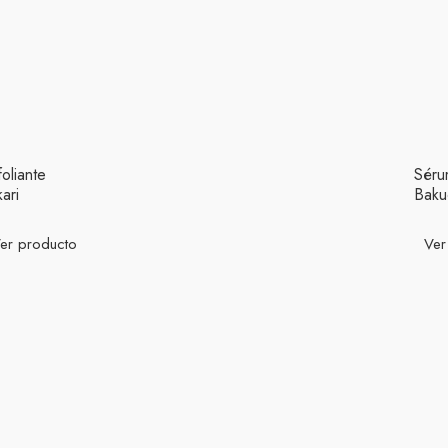
foliante
Séru
kari
Baku
er producto
Ver